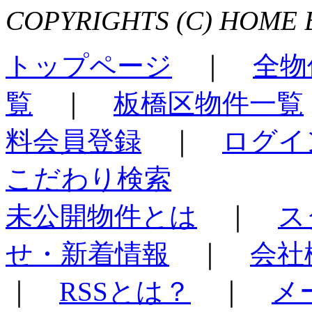
COPYRIGHTS (C) HOME 
トップページ
｜
全物
覧
｜
板橋区物件一覧
料会員登録
｜
ログイ
こだわり検索
未公開物件とは
｜
ス
せ・新着情報
｜
会社
｜
RSSとは？
｜
メ