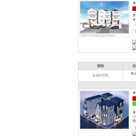
★
東
★
（
価格
沿
東
8,499万円
★
東
◎
橋