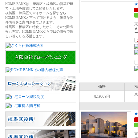
HOME BANKは、練馬区・板橋区の新築戸建
て・土地を厳選してご紹介いたします。
板橋区・練馬区でマイホームを探すなら
HOME BANKと言って頂けるよう、優良な物
件情報をご案内させて頂きます。
東
練馬区・板橋区に特化したからこそ未公開情
★
報も充実。HOME BANKならではの情報で新
ー
しい暮らしを応援します。
価格
沿
東
8,190万円
東