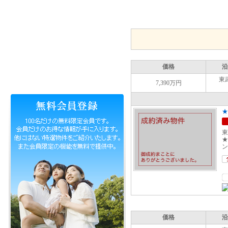
価格
沿
東
7,390万円
★
東
★
ン
価格
沿