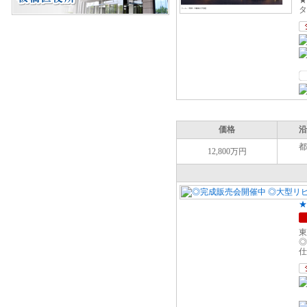
★
タ
価格
沿
都
12,800万円
★
東
◎
仕